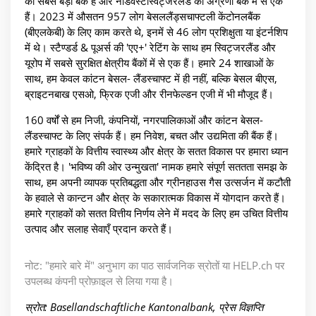
की सबसे बड़ी बैंक हैं और नॉर्डवेस्टस्विट्जरलैंड की अग्रणी बैंक में से एक
हैं। 2023 में औसतन 957 लोग बेसललैंड्सचाफ्टली केंटोनलबैंक
(बीएलकेबी) के लिए काम करते थे, इनमें से 46 लोग प्रशिक्षुता या इंटर्नशिप
में थे। स्टैण्डर्ड & पूअर्स की 'एए+' रेटिंग के साथ हम स्विट्जरलैंड और
यूरोप में सबसे सुरक्षित क्षेत्रीय बैंकों में से एक हैं। हमारे 24 शाखाओं के
साथ, हम केवल कांटन बेसल- लैंडस्चाफ्ट में ही नहीं, बल्कि बेसल बीएस,
ब्राइटनबाख एसओ, फ्रिक एजी और रीनफेल्डन एजी में भी मौजूद हैं।
160 वर्षों से हम निजी, कंपनियों, नगरपालिकाओं और कांटन बेसल-
लैंडस्चाफ्ट के लिए संपर्क हैं। हम निवेश, बचत और उद्यमिता की बैंक हैं।
हमारे ग्राहकों के वित्तीय स्वास्थ्य और क्षेत्र के सतत विकास पर हमारा ध्यान
केंद्रित है। 'भविष्य की ओर उन्मुखता' नामक हमारे संपूर्ण सततता समझ के
साथ, हम अपनी व्यापक प्रतिबद्धता और ग्रीनहाउस गैस उत्सर्जन में कटौती
के हवाले से कान्टन और क्षेत्र के सकारात्मक विकास में योगदान करते हैं।
हमारे ग्राहकों को सतत वित्तीय निर्णय लेने में मदद के लिए हम उचित वित्तीय
उत्पाद और सलाह सेवाएँ प्रदान करते हैं।
नोट: "हमारे बारे में" अनुभाग का पाठ सार्वजनिक स्रोतों या HELP.ch पर
उपलब्ध कंपनी प्रोफ़ाइल से लिया गया है।
स्रोत: Basellandschaftliche Kantonalbank, प्रेस विज्ञप्ति