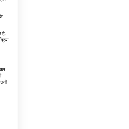
के
 है,
रियां
 कर
ी
ियों