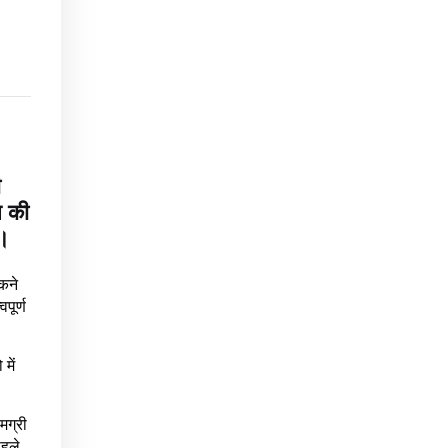
ी
स की
ै।
ोकने
पूर्ण
में
मग्री
पहले