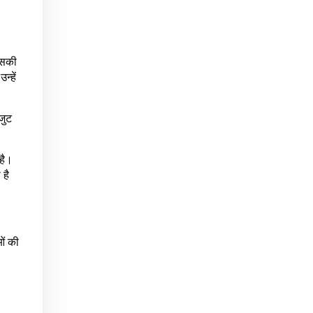
 इसकी
्हें
जुट
 है।
 है
ओं की