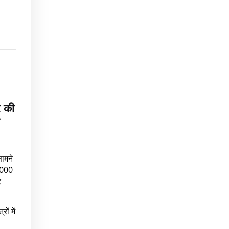
र की
सामने
6,000
र
ों में