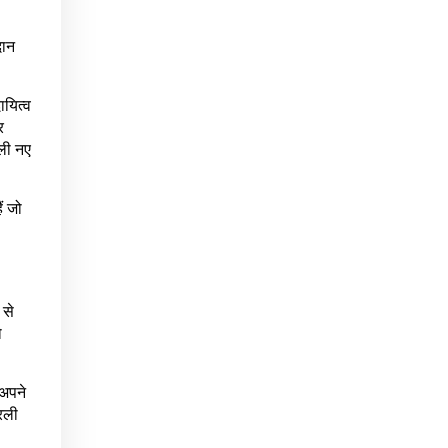
दान
ायित्व
र
रली नए
ं जो
 से
ो
 अपने
रली