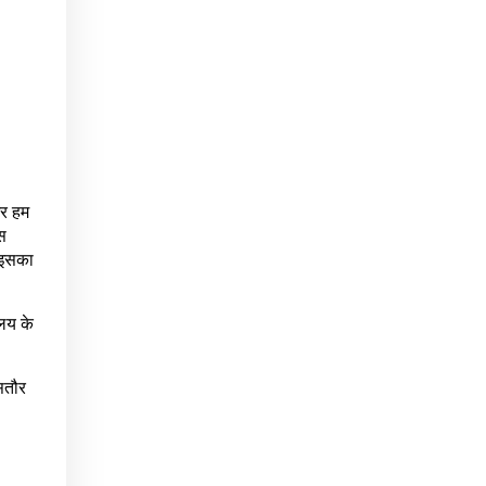
और हम
स
। इसका
ालय के
सतौर