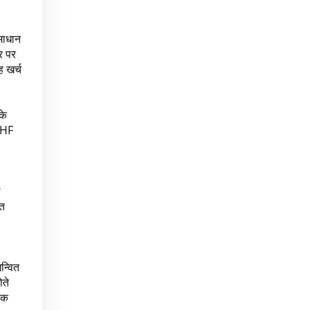
माधान
र पर
 खर्च
के
CHF
ी
हत
न्वित
ोते
िक