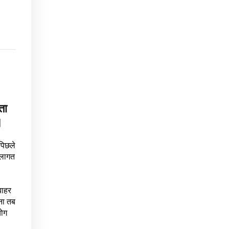
ता
।
 पिछले
ई लागत
बाहर
ना तब
योग