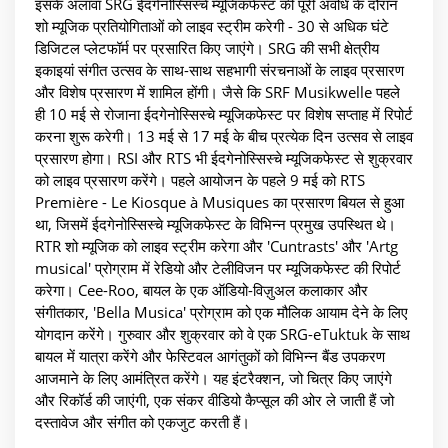
इसके अलावा SRG ईदगेनोस्सिस्चे म्यूजिकफेस्ट की पूरी अवधि के दौरान
शो म्यूजिक प्रतियोगिताओं को लाइव स्ट्रीम करेगी - 30 से अधिक घंटे
डिजिटल प्लेटफॉर्म पर प्रसारित किए जाएंगे। SRG की सभी क्षेत्रीय
इकाइयां संगीत उत्सव के साथ-साथ सहभागी संरचनाओं के लाइव प्रसारण
और विशेष प्रसारण में शामिल होंगी। जैसे कि SRF Musikwelle पहले
ही 10 मई से रोजाना ईदगेनोस्सिस्चे म्यूजिकफेस्ट पर विशेष सप्ताह में रिपोर्ट
करना शुरू करेगी। 13 मई से 17 मई के बीच प्रत्येक दिन उत्सव से लाइव
प्रसारण होगा। RSI और RTS भी ईदगेनोस्सिस्चे म्यूजिकफेस्ट से शुक्रवार
को लाइव प्रसारण करेंगे। पहले आयोजन के पहले 9 मई को RTS
Première - Le Kiosque à Musiques का प्रसारण बियल से हुआ
था, जिसमें ईदगेनोस्सिस्चे म्यूजिकफेस्ट के विभिन्न प्रमुख उपस्थित थे।
RTR शो म्यूजिक को लाइव स्ट्रीम करेगा और 'Cuntrasts' और 'Artg
musical' प्रोग्राम में रेडियो और टेलीविजन पर म्यूजिकफेस्ट की रिपोर्ट
करेगा। Cee-Roo, बायल के एक ऑडियो-विज़ुअल कलाकार और
संगीतकार, 'Bella Musica' प्रोग्राम को एक मौलिक आयाम देने के लिए
योगदान करेंगे। गुरुवार और शुक्रवार को वे एक SRG-eTuktuk के साथ
बायल में यात्रा करेंगे और फेस्टिवल आगंतुकों को विभिन्न बैंड उपकरण
आजमाने के लिए आमंत्रित करेंगे। यह इंटरैक्शन, जो चित्र किए जाएंगे
और रिकॉर्ड की जाएंगी, एक संकर वीडियो कैप्सूल की ओर ले जाती हैं जो
दस्तावेज और संगीत को एकजुट करती हैं।