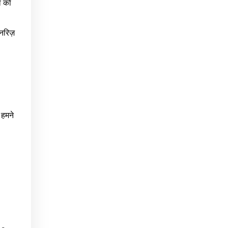
व को
नरिज़
 हमने