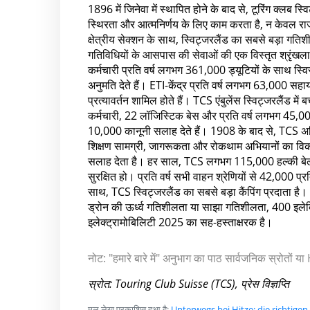
1896 में जिनेवा में स्थापित होने के बाद से, टूरिंग क्लब स्
स्थिरता और आत्मनिर्णय के लिए काम करता है, न केवल र
क्षेत्रीय सेक्शन के साथ, स्विट्जरलैंड का सबसे बड़ा ग
गतिविधियों के आसपास की सेवाओं की एक विस्तृत श्रृंखल
कर्मचारी प्रति वर्ष लगभग 361,000 ड्यूटियों के साथ स्वि
अनुमति देते हैं। ETI-केंद्र प्रति वर्ष लगभग 63,000 
प्रत्यावर्तन शामिल होते हैं। TCS एंबुलेंस स्विट्जरलैंड 
कर्मचारी, 22 लॉजिस्टिक बेस और प्रति वर्ष लगभग 45,00
10,000 कानूनी सलाह देते हैं। 1908 के बाद से, TCS अ
शिक्षण सामग्री, जागरूकता और रोकथाम अभियानों का विकास
सलाह देता है। हर साल, TCS लगभग 115,000 हल्की बेल्
सुरक्षित हो। प्रति वर्ष सभी वाहन श्रेणियों से 42,000 प्
साथ, TCS स्विट्जरलैंड का सबसे बड़ा कैंपिंग प्रदाता 
ड्रोन की ऊर्ध्व गतिशीलता या साझा गतिशीलता, 400 इल
इलेक्ट्रामोबिलिटी 2025 का सह-हस्ताक्षरक है।
नोट: "हमारे बारे में" अनुभाग का पाठ सार्वजनिक स्रोतों
स्रोत: Touring Club Suisse (TCS), प्रेस विज्ञप्ति
मूल लेख प्रकाशित हुआ है:
Unterwegs bei Hitze: die richtig