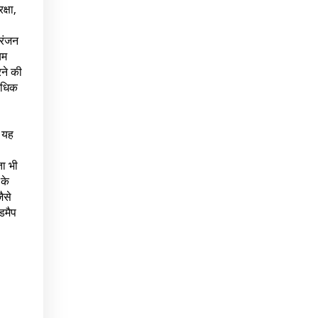
क्षा,
ोरंजन
यम
रने की
अधिक
। यह
ा भी
 के
ैसे
डमैप