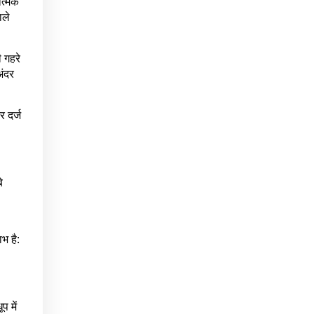
ात्मक
ाले
ी गहरे
अंदर
र दर्ज
े
भ है:
प में