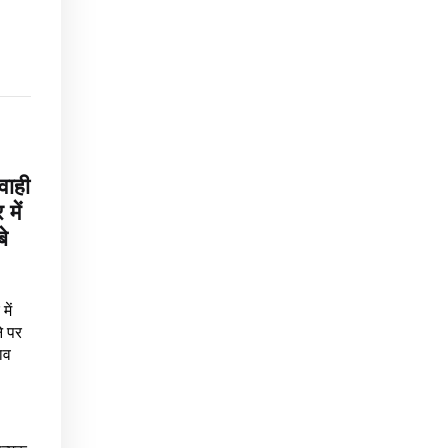
वाही
में
े
में
े पर
ाव