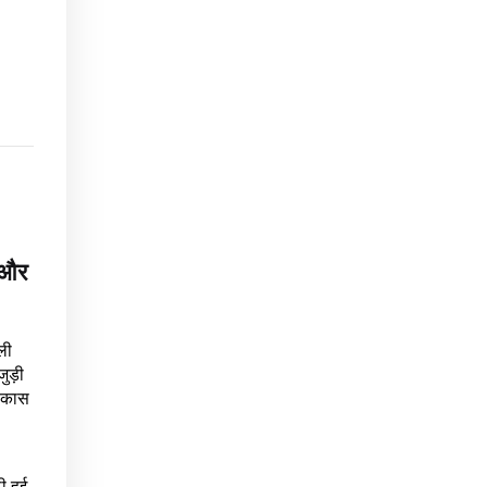
 और
ली
ुड़ी
विकास
 हुई