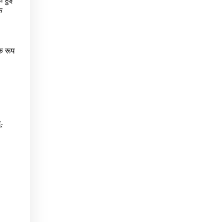
क
िक रूप
-