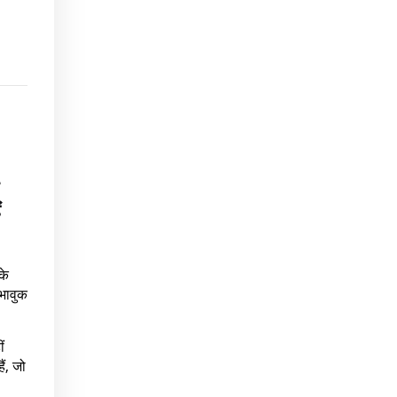
ं
के
-भावुक
ं
ैं, जो