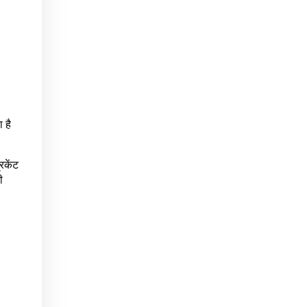
 है
िकेंट
ी