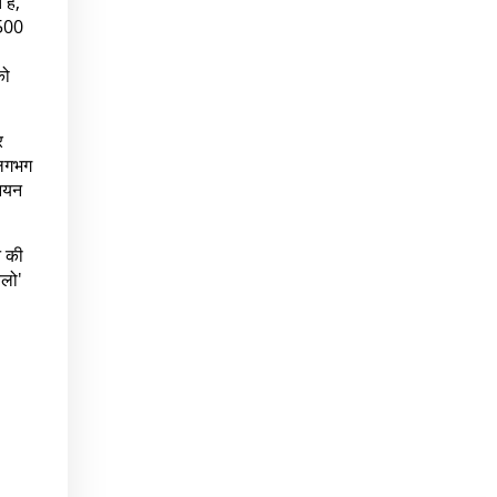
ैं,
,500
को
र
 लगभग
्नयन
न की
ेलो'