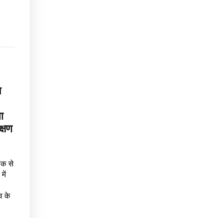
न
ा
क्षण
ंक से
में
व के