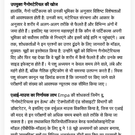
उपयुक्त नैनोमटेरियल की खोज
हालांकि, नैनो पार्टिकल्स को उनकी भूमिका के अनुसार विशिष्ट विशेषताओं
की आवश्यकता होती है: उनकी रूप, मटेरियल संरचना और आकार के
अनुसार वे शरीर में अलग-अलग तरीके से फैलते हैं और विभिन्न अंगों में
जमा होते हैं। इसलिए यह जानना महत्वपूर्ण है कि कौन से पार्टिकल्स अपनी
भूमिका को सर्वोत्तम तरीके से निभाएंगे और इसमें कोई हानि न पहुंचाएंगे। अब
तक, शोधकर्ताओं ने इन प्रश्नों का उत्तर ढूंढने के लिए जानवरों के मॉडल,
मुख्यतः चूहों का इस्तेमाल किया है: उन्होंने चूहों को विभिन्न नैनोमटेरियल्स
दिए और फिर यह देखा कि वे चूहों के शरीर में कैसे फैलते हैं और उनके क्या
साइड इफेक्ट्स होते हैं। ये पशु अध्ययन न केवल समय लेने वाले, लंबे और
महंगे होते हैं, बल्कि नैतिक दृष्टिकोण से भी समस्या उतपन्न करते हैं। स्विस
पशु संरक्षण कानून यह डिमांड करता है कि जानवरों पर किए जाने वाले
परीक्षणों की संख्या को आवश्यक न्यूनतम तक सीमित किया जाए।
एआई-माउस का निर्णायक लाभ
Empa की शोधकर्ता जिमेंग वू,
'नैनोमटेरियल्स इन हेल्थ' और 'टेक्नोलॉजी एंड सोसाइटी' विभागों की
डॉक्टरेटर, ने इसलिए एक वर्चुअल माउस विकसित किया है, जिस पर एआई
की मदद से इन परीक्षणों को अधिक समय बचाने वाले तरीके से किया जा
सकता है। इस तथाकथित फिजियोलॉजिकल बेस्ड फार्माकोकाइनेटिक
मॉडल (पीबीपीके-मॉडल) के लिए वू ने 18 चूहे अध्ययनों को आधार बनाया,
यानी 'वास्तविक' चूहों पर विभिन्न अनुसंधान टीमों द्वारा किए गए प्रयासों के