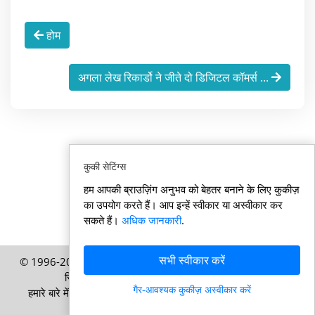
होम
अगला लेख रिकार्डो ने जीते दो डिजिटल कॉमर्स ...
कुकी सेटिंग्स
हम आपकी ब्राउज़िंग अनुभव को बेहतर बनाने के लिए कुकीज़
का उपयोग करते हैं। आप इन्हें स्वीकार या अस्वीकार कर
सकते हैं।
अधिक जानकारी
.
सभी स्वीकार करें
© 1996-2026 Swisssamachar.in – HELP Media AG, ज्यूरिख,
स्विट्ज़रलैंड की एक प्रकाशन – सर्वाधिकार सुरक्षित
गैर-आवश्यक कुकीज़ अस्वीकार करें
हमारे बारे में
|
इम्प्रेसम
|
उपयोग की शर्तें
|
कुकी नीति
|
गोपनीयता नीति