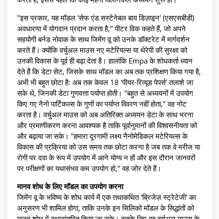
"इस प्रकार, यह मॉडल 'सेफ एंड सस्टेनेबल बाय डिज़ाइन' (एसएसबीडी)
अवधारणा में योगदान प्रदान करता है," पीटर विक कहते हैं, जो अपने
सहयोगी बर्नड नोवाक के साथ जिमेंग वू को उनके डॉक्टरेट में मार्गदर्शन
करते हैं। क्योंकि वर्चुअल माउस नए मटेरियल्स या थेरेपी की सुरक्षा को
उनकी विकास के पूर्व ही बढ़ा देता है। हालांकि Empa के शोधकर्ता ध्यान
देते हैं कि डेटा सेट, जिसके साथ मॉडल का अब तक प्रशिक्षण किया गया है,
अभी भी बहुत छोटा है: अब तक केवल 18 'पीयर-रिव्यूड पेपर्स' तलाशे जा
सके थे, जिनकी डेटा गुणवत्ता पर्याप्त होती। "बहुत से अध्ययनों में उपयोग
किए गए नैनो पार्टिकल्स के गुणों का पर्याप्त विवरण नहीं होता," वह नोट
करता है। वर्चुअल माउस को अब अतिरिक्त अध्ययन डेटा के साथ भरना
और प्रमाणीकरण करना आवश्यक है ताकि पूर्वानुमानों की विश्वसनीयता को
और बढ़ाया जा सके। "हमारा दूरगामी लक्ष्य नैनोमेडिकल मटेरियल्स के
विकास की प्रक्रिया को उस समय तक छोटा करना है जब तक वे मरीज या
रोगी पर दवा के रूप में उपयोग में आने योग्य न हों और इस दौरान जानवरों
पर परीक्षणों का यथासंभव कम उपयोग हो," वह जोर देते हैं।
मानव शोध के लिए मॉडल का उपयोग करना
जिमेंग वू के भविष्य के शोध कार्य में एक तथाकथित 'ब्रिजेज़ स्ट्रेटेजी' का
अनुसरण भी शामिल होगा, ताकि उनके इन सिलिको मॉडल के सिद्धांतों को
मानव शोध में स्थानांतरित किया जा सके। इसके लिए वह वर्चुअल माउस के