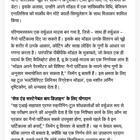
डेटा। इसके अलावा, उन्होंने अपने मॉडल में एक सांख्यिकीय विधि, बेजियन
एनालिसिस को मार्कोव चेन मोंटे कार्लो-सिम्युलेशन के साथ मिलाकर शामिल
किया।
परिणामस्वरूप एक वर्चुअल माउस बन गया है, जिसे – साथ ही वर्चुअल –
नैनो पार्टिकल्स दिए जा सकते हैं। इसके बाद मॉडल उनके वितरन को चूहे
के शरीर में उनके आकार, कोटिंग और सतह लोडिंग के गुणों के आधार पर
गणना करता है। पारंपरिक पीबीपीके-मॉडल के मुकाबले, जो केवल एक ही
पदार्थ के लिए कैलिब्रेट होता है, वू के एआई-माउस का एक निर्णायक लाभ है:
"मॉडल अपने पैरामीटर को विशिष्ट नैनो पार्टिकल के मापने योग्य गुणों के
अनुसार समायोजित कर सकता है," जिमेंग वू बताती हैं। इस क्षमता के लिए
यह टूल 'मल्टीवेरिएट लिनियर रिग्रेशन मॉडल', एक मशीन लर्निंग
दृष्टिकोण, को धन्यवाद देता है।
'सेफ एंड सस्टेनेबल बाय डिज़ाइन' के लिए योगदान
"यह एआई-सहायता प्राप्त स्क्रीनिंग-टूल शोधकर्ताओं को वर्चुअल रूप से
यह परीक्षण करने की अनुमति देता है कि एक निश्चित कार्य के लिए कौन सा
प्रकार का नैनो पार्टिकल सबसे उपयुक्त होगा, इससे पहले कि वे इन
पार्टिकल्स को बनाएँ," जिमेंग वू विस्तार से बताती हैं। यह न केवल समय,
बल्कि लागत भी बचाता है, क्योंकि यह एक निर्णय लेने का उपकरण प्रदान
करता है, इससे पहले कि कोई महंगा क्लिनिकल अध्ययन शुरू हो।