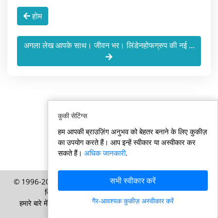
होम
अगला लेख आपके साथ। जीवन भर। लिंडेनहोफग्रुप की नई ...
कुकी सेटिंग्स
हम आपकी ब्राउज़िंग अनुभव को बेहतर बनाने के लिए कुकीज़
का उपयोग करते हैं। आप इन्हें स्वीकार या अस्वीकार कर
सकते हैं।
अधिक जानकारी
.
सभी स्वीकार करें
© 1996-2026 Swisssamachar.in – HELP Media AG, ज्यूरिख,
स्विट्ज़रलैंड की एक प्रकाशन – सर्वाधिकार सुरक्षित
गैर-आवश्यक कुकीज़ अस्वीकार करें
हमारे बारे में
|
इम्प्रेसम
|
उपयोग की शर्तें
|
कुकी नीति
|
गोपनीयता नीति