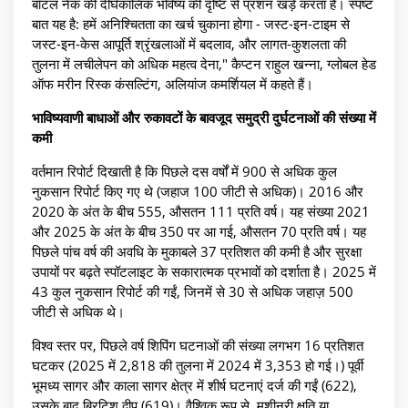
बॉटल नेक की दीर्घकालिक भविष्य की दृष्टि से प्रशन खड़े करता है। स्पष्ट
बात यह है: हमें अनिश्चितता का खर्च चुकाना होगा - जस्ट-इन-टाइम से
जस्ट-इन-केस आपूर्ति श्रृंखलाओं में बदलाव, और लागत-कुशलता की
तुलना में लचीलेपन को अधिक महत्व देना," कैप्टन राहुल खन्ना, ग्लोबल हेड
ऑफ मरीन रिस्क कंसल्टिंग, अलियांज कमर्शियल में कहते हैं।
भाविष्यवाणी बाधाओं और रुकावटों के बावजूद समुद्री दुर्घटनाओं की संख्या में
कमी
वर्तमान रिपोर्ट दिखाती है कि पिछले दस वर्षों में 900 से अधिक कुल
नुकसान रिपोर्ट किए गए थे (जहाज 100 जीटी से अधिक)। 2016 और
2020 के अंत के बीच 555, औसतन 111 प्रति वर्ष। यह संख्या 2021
और 2025 के अंत के बीच 350 पर आ गई, औसतन 70 प्रति वर्ष। यह
पिछले पांच वर्ष की अवधि के मुकाबले 37 प्रतिशत की कमी है और सुरक्षा
उपायों पर बढ़ते स्पॉटलाइट के सकारात्मक प्रभावों को दर्शाता है। 2025 में
43 कुल नुकसान रिपोर्ट की गईं, जिनमें से 30 से अधिक जहाज़ 500
जीटी से अधिक थे।
विश्व स्तर पर, पिछले वर्ष शिपिंग घटनाओं की संख्या लगभग 16 प्रतिशत
घटकर (2025 में 2,818 की तुलना में 2024 में 3,353 हो गई।) पूर्वी
भूमध्य सागर और काला सागर क्षेत्र में शीर्ष घटनाएं दर्ज की गईं (622),
उसके बाद ब्रिटिश द्वीप (619)। वैश्विक रूप से, मशीनरी क्षति या