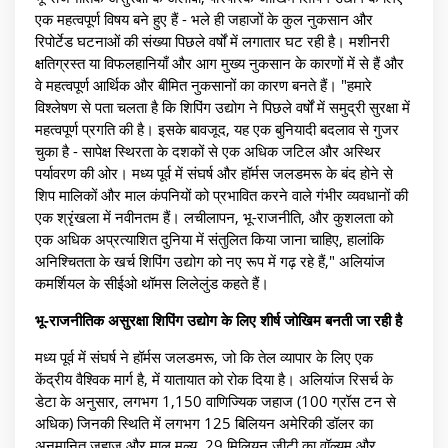
एक महत्वपूर्ण विषय बने हुए हैं - भले ही जहाजों के कुल नुकसान और
रिपोर्टेड घटनाओं की संख्या पिछले वर्षों में लगातार घट रही है। मशीनरी
क्षतिग्रस्त या विफलहानियाँ और आग मुख्य नुकसान के कारणों में से हैं और
वे महत्वपूर्ण आर्थिक और बीमित नुकसानों का कारण बनते हैं। "हमारे
विश्लेषण से पता चलता है कि शिपिंग उद्योग ने पिछले वर्षों में समुद्री सुरक्षा में
महत्वपूर्ण प्रगति की है। इसके बावजूद, यह एक बुनियादी बदलाव से गुजर
चुका है - सापेक्ष स्थिरता के दशकों से एक अधिक जटिल और अस्थिर
पर्यावरण की ओर। मध्य पूर्व में संघर्ष और हॉर्मस जलडमरू के बंद होने से
शिप मालिकों और माल कंपनियों को प्रभावित करने वाले गंभीर व्यवधानों की
एक श्रृंखला में नवीनतम हैं। लचीलापन, भू-राजनीति, और कुशलता को
एक अधिक अप्रत्याशित दुनिया में संतुलित किया जाना चाहिए, हालांकि
अनिश्चितता के खर्च शिपिंग उद्योग को नए रूप में गढ़ रहे हैं," अलियांज
कमर्शियल के सीईओ थॉमस लिलेलुंड कहते हैं।
भू-राजनीतिक असुरक्षा शिपिंग उद्योग के लिए शीर्ष जोखिम बनती जा रही है
मध्य पूर्व में संघर्ष ने हॉर्मस जलडमरू, जो कि तेल व्यापार के लिए एक
केंद्रीय वैश्विक मार्ग है, में यातायात को रोक दिया है। अलियांज रिसर्च के
डेटा के अनुसार, लगभग 1,150 वाणिज्यिक जहाज (100 ग्रॉस टन से
अधिक) जिनकी स्थिति में लगभग 125 बिलियन अमेरिकी डॉलर का
अनुमानित जहाज़ और माल मूल्य, 29 मिलियन जीटी का वॉल्यूम और