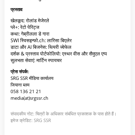
प्रस्ताव
खेलकूद: रोलांड मेजेरले
प्ले+: रेटो पेरिट्ज
कथा: गेब्रीलला डे गारा
SWI स्विसइन्फो.ch: लारिसा बिएलेर
डाटा और AI बिजनेस: थियरी ज्वेफेल
दर्शक & प्रस्ताव पोर्टफोलियो: एस्थर वीस और सैमुएल एप्प
सुलभता सेवाएं: मार्टिन स्पायचर
प्रेस संपर्क:
SRG SSR मीडिया कार्यालय
जियाना ब्लम
058 136 21 21
media(at)srgssr.ch
संपादकीय नोट: चित्रों के अधिकार संबंधित प्रकाशक के पास होते हैं।
इमेज क्रेडिट: SRG SSR