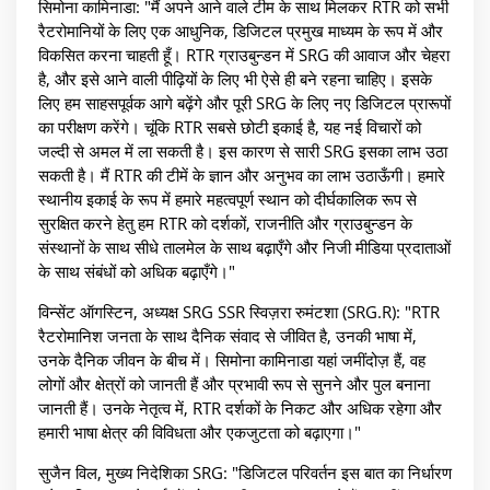
सिमोना कामिनाडा: "मैं अपने आने वाले टीम के साथ मिलकर RTR को सभी
रैटरोमानियों के लिए एक आधुनिक, डिजिटल प्रमुख माध्यम के रूप में और
विकसित करना चाहती हूँ। RTR ग्राउबुन्डन में SRG की आवाज और चेहरा
है, और इसे आने वाली पीढ़ियों के लिए भी ऐसे ही बने रहना चाहिए। इसके
लिए हम साहसपूर्वक आगे बढ़ेंगे और पूरी SRG के लिए नए डिजिटल प्रारूपों
का परीक्षण करेंगे। चूंकि RTR सबसे छोटी इकाई है, यह नई विचारों को
जल्दी से अमल में ला सकती है। इस कारण से सारी SRG इसका लाभ उठा
सकती है। मैं RTR की टीमें के ज्ञान और अनुभव का लाभ उठाऊँगी। हमारे
स्थानीय इकाई के रूप में हमारे महत्वपूर्ण स्थान को दीर्घकालिक रूप से
सुरक्षित करने हेतु हम RTR को दर्शकों, राजनीति और ग्राउबुन्डन के
संस्थानों के साथ सीधे तालमेल के साथ बढ़ाएँगे और निजी मीडिया प्रदाताओं
के साथ संबंधों को अधिक बढ़ाएँगे।"
विन्सेंट ऑगस्टिन, अध्यक्ष SRG SSR स्विज़रा रुमंटशा (SRG.R): "RTR
रैटरोमानिश जनता के साथ दैनिक संवाद से जीवित है, उनकी भाषा में,
उनके दैनिक जीवन के बीच में। सिमोना कामिनाडा यहां जमींदोज़ हैं, वह
लोगों और क्षेत्रों को जानती हैं और प्रभावी रूप से सुनने और पुल बनाना
जानती हैं। उनके नेतृत्व में, RTR दर्शकों के निकट और अधिक रहेगा और
हमारी भाषा क्षेत्र की विविधता और एकजुटता को बढ़ाएगा।"
सुजैन विल, मुख्य निदेशिका SRG: "डिजिटल परिवर्तन इस बात का निर्धारण