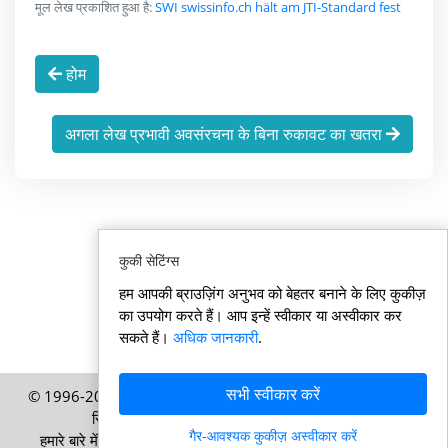
मूल लेख प्रकाशित हुआ है:
SWI swissinfo.ch hält am JTI-Standard fest
होम
अगला लेख प्रभावी अवसंरचना के बिना रुकावट का खतरा
कुकी सेटिंग्स
हम आपकी ब्राउज़िंग अनुभव को बेहतर बनाने के लिए कुकीज़
का उपयोग करते हैं। आप इन्हें स्वीकार या अस्वीकार कर
सकते हैं।
अधिक जानकारी
.
सभी स्वीकार करें
© 1996-2026 Swisssamachar.in – HELP Media AG, ज्यूरिख,
स्विट्ज़रलैंड की एक प्रकाशन – सर्वाधिकार सुरक्षित
गैर-आवश्यक कुकीज़ अस्वीकार करें
हमारे बारे में
|
इम्प्रेसम
|
उपयोग की शर्तें
|
कुकी नीति
|
गोपनीयता नीति