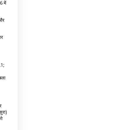
 में
 और
ार
.1;
िछला
र
सुरा)
को