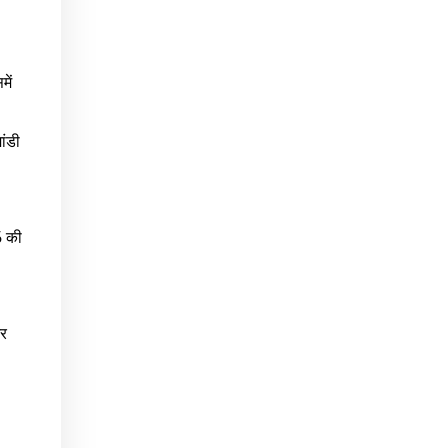
में
ांडी
6 की
और