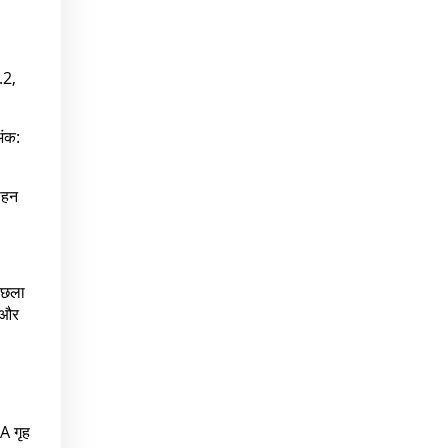
:
.2,
अंक:
वाहन
पिछला
) और
EA गृह